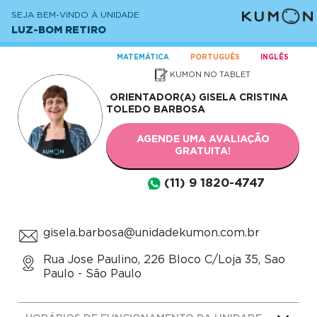
SEJA BEM-VINDO À UNIDADE
LUZ-BOM RETIRO
MATEMÁTICA
PORTUGUÊS
INGLÊS
KUMON NO TABLET
ORIENTADOR(A)
GISELA CRISTINA
TOLEDO BARBOSA
AGENDE UMA AVALIAÇÃO
GRATUITA!
(11) 9 1820-4747
gisela.barbosa@unidadekumon.com.br
Rua Jose Paulino, 226 Bloco C/Loja 35, Sao
Paulo - São Paulo