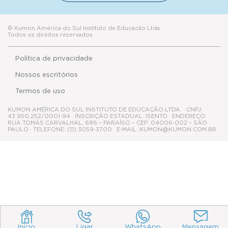
© Kumon América do Sul Instituto de Educacão Ltda.
Todos os direitos reservados
Política de privacidade
Nossos escritórios
Termos de uso
KUMON AMÉRICA DO SUL INSTITUTO DE EDUCAÇÃO LTDA. · CNPJ:
43.950.252/0001-94 · INSCRIÇÃO ESTADUAL: ISENTO · ENDEREÇO:
RUA TOMÁS CARVALHAL, 686 – PARAÍSO – CEP: 04006-002 – SÃO
PAULO · TELEFONE: (11) 3059-3700 · E-MAIL: KUMON@KUMON.COM.BR
Início
Ligar
WhatsApp
Mensagem