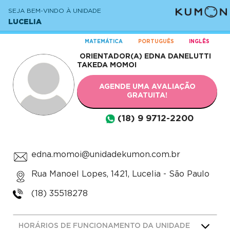
SEJA BEM-VINDO À UNIDADE
LUCELIA
MATEMÁTICA
PORTUGUÊS
INGLÊS
ORIENTADOR(A)
EDNA DANELUTTI
TAKEDA MOMOI
AGENDE UMA AVALIAÇÃO
GRATUITA!
(18) 9 9712-2200
edna.momoi@unidadekumon.com.br
Rua Manoel Lopes, 1421, Lucelia - São Paulo
(18) 35518278
HORÁRIOS DE FUNCIONAMENTO DA UNIDADE