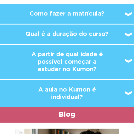
Como fazer a matrícula?
Qual é a duração do curso?
A partir de qual idade é
possível
começar a
estudar no Kumon?
A aula no Kumon é
individual?
Blog