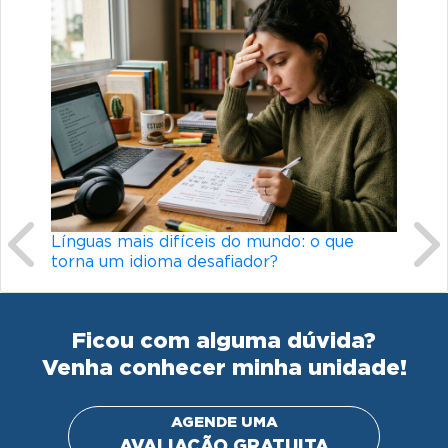
Previous
Ne
Línguas mais difíceis do mundo: o que
torna um idioma desafiador?
Ficou com alguma dúvida?
Venha conhecer minha unidade!
AGENDE UMA
AVALIAÇÃO GRATUITA