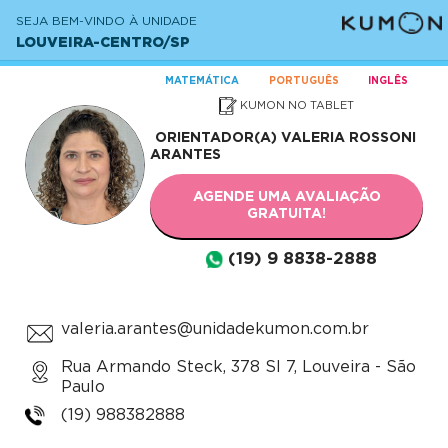
SEJA BEM-VINDO À UNIDADE
LOUVEIRA-CENTRO/SP
MATEMÁTICA
PORTUGUÊS
INGLÊS
KUMON NO TABLET
ORIENTADOR(A)
VALERIA ROSSONI
ARANTES
AGENDE UMA AVALIAÇÃO
GRATUITA!
(19) 9 8838-2888
valeria.arantes@unidadekumon.com.br
Rua Armando Steck, 378 Sl 7, Louveira - São
Paulo
(19) 988382888