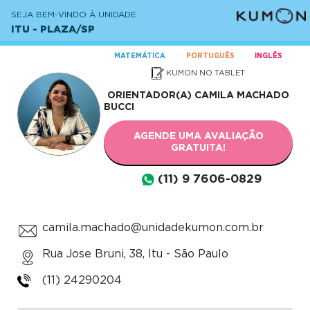
SEJA BEM-VINDO À UNIDADE
ITU - PLAZA/SP
MATEMÁTICA
PORTUGUÊS
INGLÊS
KUMON NO TABLET
ORIENTADOR(A)
CAMILA MACHADO
BUCCI
AGENDE UMA AVALIAÇÃO
GRATUITA!
(11) 9 7606-0829
camila.machado@unidadekumon.com.br
Rua Jose Bruni, 38, Itu - São Paulo
(11) 24290204