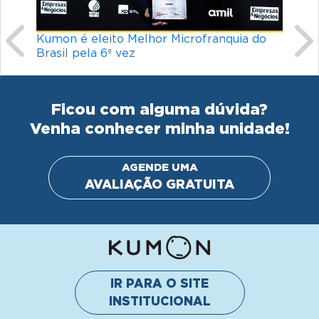
nquia do
Línguas mais difíceis do mundo: o que
torna um idioma desafiador?
Ficou com alguma dúvida?
Venha conhecer minha unidade!
AGENDE UMA
AVALIAÇÃO GRATUITA
IR PARA O SITE
INSTITUCIONAL