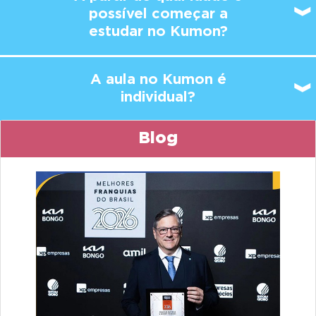
possível
começar a
estudar no Kumon?
A aula no Kumon é
individual?
Blog
Previous
Ne