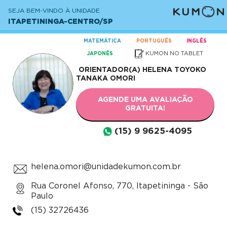
SEJA BEM-VINDO À UNIDADE
ITAPETININGA-CENTRO/SP
MATEMÁTICA
PORTUGUÊS
INGLÊS
KUMON NO TABLET
JAPONÊS
ORIENTADOR(A)
HELENA TOYOKO
TANAKA OMORI
AGENDE UMA AVALIAÇÃO
GRATUITA!
(15) 9 9625-4095
helena.omori@unidadekumon.com.br
Rua Coronel Afonso, 770, Itapetininga - São
Paulo
(15) 32726436