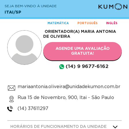
SEJA BEM-VINDO À UNIDADE
ITAI/SP
MATEMÁTICA
PORTUGUÊS
INGLÊS
ORIENTADOR(A)
MARIA ANTONIA
DE OLIVEIRA
AGENDE UMA AVALIAÇÃO
GRATUITA!
(14) 9 9677-6162
mariaantonia.oliveira@unidadekumon.com.br
Rua 15 de Novembro, 900, Itai - São Paulo
(14) 37611297
HORÁRIOS DE FUNCIONAMENTO DA UNIDADE