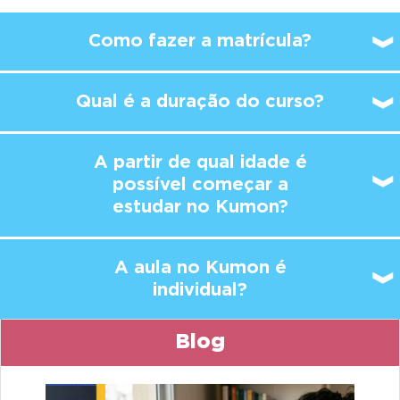
Como fazer a matrícula?
Qual é a duração do curso?
A partir de qual idade é
possível
começar a
estudar no Kumon?
A aula no Kumon é
individual?
Blog