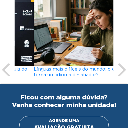
Previous
Ne
Línguas mais difíceis do mundo: o que
torna um idioma desafiador?
Ficou com alguma dúvida?
Venha conhecer minha unidade!
AGENDE UMA
AVALIAÇÃO GRATUITA