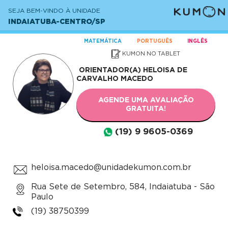
SEJA BEM-VINDO À UNIDADE
INDAIATUBA-CENTRO/SP
MATEMÁTICA
PORTUGUÊS
INGLÊS
KUMON NO TABLET
ORIENTADOR(A)
HELOISA DE
CARVALHO MACEDO
AGENDE UMA AVALIAÇÃO
GRATUITA!
(19) 9 9605-0369
heloisa.macedo@unidadekumon.com.br
Rua Sete de Setembro, 584, Indaiatuba - São
Paulo
(19) 38750399