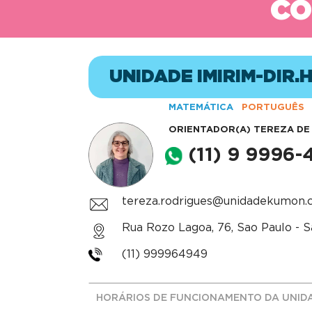
CO
UNIDADE IMIRIM-DIR
MATEMÁTICA
PORTUGUÊS
ORIENTADOR(A)
TEREZA DE
(11) 9 9996
tereza.rodrigues@unidadekumon.
Rua Rozo Lagoa, 76, Sao Paulo - S
(11) 999964949
HORÁRIOS DE FUNCIONAMENTO DA UNID