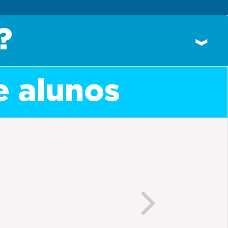
?
e alunos
Next