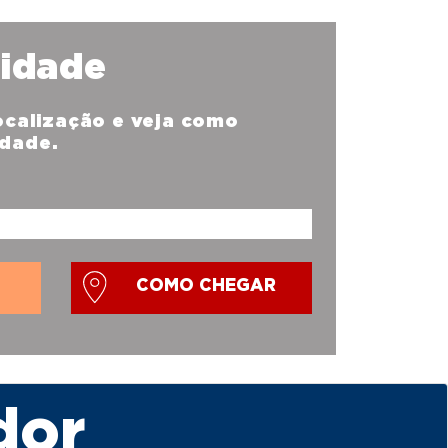
nidade
localização e veja como
idade.
COMO CHEGAR
dor