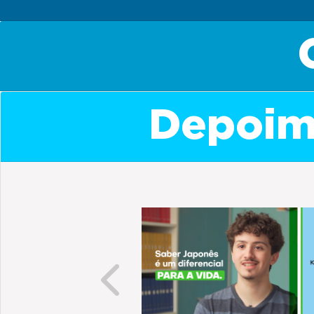
Depoime
Previous