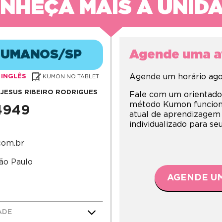
NHEÇA MAIS A UNID
.HUMANOS/SP
Agende uma av
Agende um horário agor
INGLÊS
KUMON NO TABLET
 JESUS RIBEIRO RODRIGUES
Fale com um orientado
método Kumon funciona,
-4949
atual de aprendizagem
individualizado para s
com.br
ão Paulo
AGENDE UM
ADE