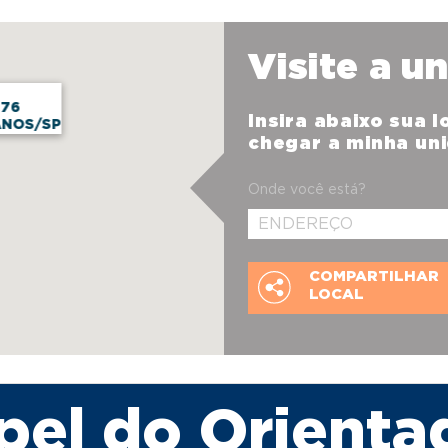
Visite a u
 76
Insira abaixo sua 
ANOS/SP
chegar a minha un
Onde você está?
COMPARTILHAR
LOCAL
pel do Orienta