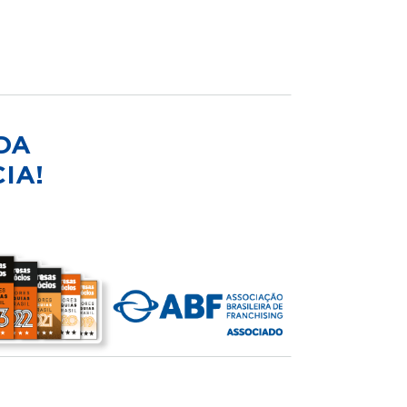
DA
IA!