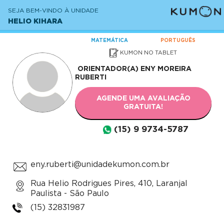
SEJA BEM-VINDO À UNIDADE
HELIO KIHARA
MATEMÁTICA
PORTUGUÊS
KUMON NO TABLET
ORIENTADOR(A)
ENY MOREIRA
RUBERTI
AGENDE UMA AVALIAÇÃO
GRATUITA!
(15) 9 9734-5787
eny.ruberti@unidadekumon.com.br
Rua Helio Rodrigues Pires, 410, Laranjal
Paulista - São Paulo
(15) 32831987