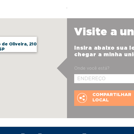
Visite a u
 de Oliveira, 210
Insira abaixo sua 
SP
chegar a minha un
Onde você está?
COMPARTILHAR
LOCAL