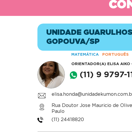
CON
UNIDADE GUARULHOS
GOPOUVA/SP
MATEMÁTICA
PORTUGUÊS
ORIENTADOR(A)
ELISA AIK
(11) 9 9797-
elisa.honda@unidadekumon.com.b
Rua Doutor Jose Mauricio de Olivei
Paulo
(11) 24418820