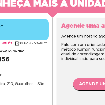
HEÇA MAIS A UNIDA
-
Agende uma av
Agende um horário agor
INGLÊS
KUMON NO TABLET
Fale com um orientado
método Kumon funciona,
O OGATA HONDA
atual de aprendizagem
1156
individualizado para s
r
ra, 210, Guarulhos - São
AGENDE UM