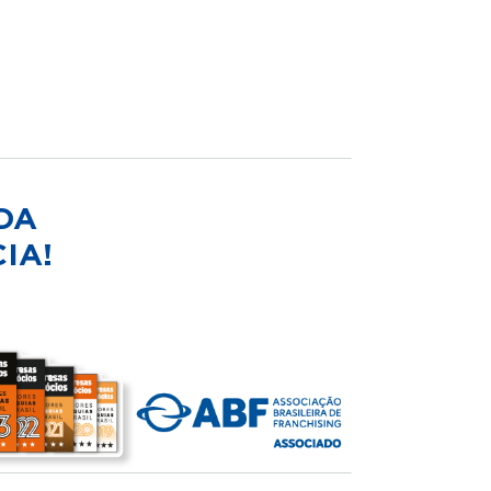
DA
IA!