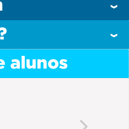
n
?
e alunos