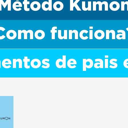
Método Kumo
Como funciona
ntos de pais 