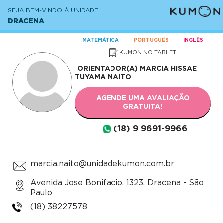
SEJA BEM-VINDO À UNIDADE
DRACENA
MATEMÁTICA
PORTUGUÊS
INGLÊS
KUMON NO TABLET
ORIENTADOR(A)
MARCIA HISSAE
TUYAMA NAITO
AGENDE UMA AVALIAÇÃO
GRATUITA!
(18) 9 9691-9966
marcia.naito@unidadekumon.com.br
Avenida Jose Bonifacio, 1323, Dracena - São
Paulo
(18) 38227578