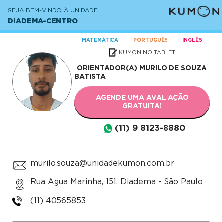
SEJA BEM-VINDO À UNIDADE
DIADEMA-CENTRO
MATEMÁTICA
PORTUGUÊS
INGLÊS
KUMON NO TABLET
ORIENTADOR(A)
MURILO DE SOUZA
BATISTA
AGENDE UMA AVALIAÇÃO
GRATUITA!
(11) 9 8123-8880
murilo.souza@unidadekumon.com.br
Rua Agua Marinha, 151, Diadema - São Paulo
(11) 40565853