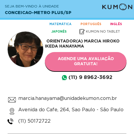
SEJA BEM-VINDO À UNIDADE
CONCEICAO-METRO PLUS/SP
MATEMÁTICA
PORTUGUÊS
INGLÊS
KUMON NO TABLET
JAPONÊS
ORIENTADOR(A)
MARCIA HIROKO
IKEDA HANAYAMA
AGENDE UMA AVALIAÇÃO
GRATUITA!
(11) 9 8962-3692
marcia.hanayama@unidadekumon.com.br
Avenida do Cafe, 264, Sao Paulo - São Paulo
(11) 50172722