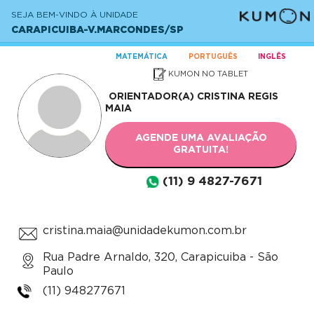
SEJA BEM-VINDO À UNIDADE
CARAPICUIBA-V.MARCONDES/SP
MATEMÁTICA
PORTUGUÊS
INGLÊS
KUMON NO TABLET
ORIENTADOR(A)
CRISTINA REGIS
MAIA
AGENDE UMA AVALIAÇÃO
GRATUITA!
(11) 9 4827-7671
cristina.maia@unidadekumon.com.br
Rua Padre Arnaldo, 320, Carapicuiba - São
Paulo
(11) 948277671