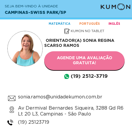
SEJA BEM-VINDO À UNIDADE
CAMPINAS-SWISS PARK/SP
MATEMÁTICA
PORTUGUÊS
INGLÊS
KUMON NO TABLET
ORIENTADOR(A)
SONIA REGINA
SCARSO RAMOS
AGENDE UMA AVALIAÇÃO
GRATUITA!
(19) 2512-3719
sonia.ramos@unidadekumon.com.br
Av Dermival Bernardes Siqueira, 3288 Qd R6
Lt 20 L3, Campinas - São Paulo
(19) 25123719