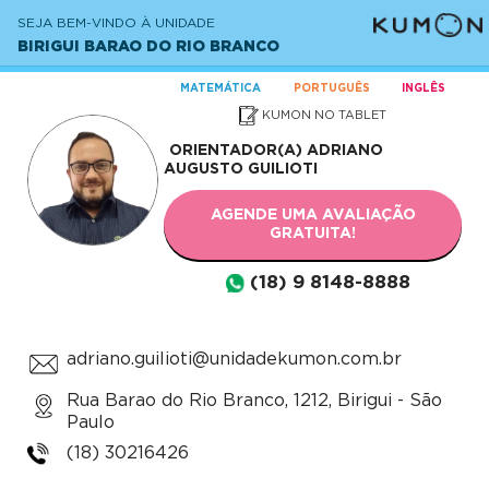
SEJA BEM-VINDO À UNIDADE
BIRIGUI BARAO DO RIO BRANCO
MATEMÁTICA
PORTUGUÊS
INGLÊS
KUMON NO TABLET
ORIENTADOR(A)
ADRIANO
AUGUSTO GUILIOTI
AGENDE UMA AVALIAÇÃO
GRATUITA!
(18) 9 8148-8888
adriano.guilioti@unidadekumon.com.br
Rua Barao do Rio Branco, 1212, Birigui - São
Paulo
(18) 30216426