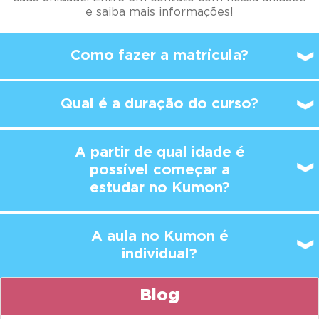
Qual é a duração do curso?
A partir de qual idade é
possível
começar a
estudar no Kumon?
A aula no Kumon é
individual?
Blog