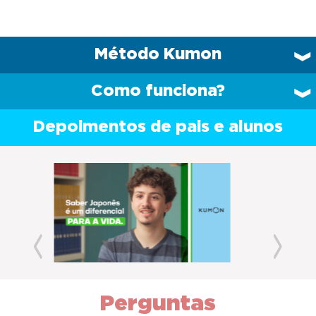
Método Kumon
Como funciona?
Depoimentos de pais e alunos
Previous
Next
Perguntas
frequentes (FAQ)
Qual é o valor do curso?