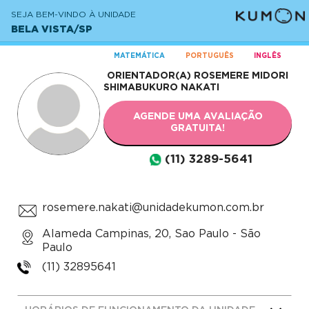
SEJA BEM-VINDO À UNIDADE
BELA VISTA/SP
MATEMÁTICA
PORTUGUÊS
INGLÊS
ORIENTADOR(A)
ROSEMERE MIDORI
SHIMABUKURO NAKATI
AGENDE UMA AVALIAÇÃO
GRATUITA!
(11) 3289-5641
rosemere.nakati@unidadekumon.com.br
Alameda Campinas, 20, Sao Paulo - São
Paulo
(11) 32895641