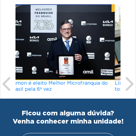
Previous
Ne
Línguas mais difíceis do mundo: o que
torna um idioma desafiador?
Ficou com alguma dúvida?
Venha conhecer minha unidade!
AGENDE UMA
AVALIAÇÃO GRATUITA