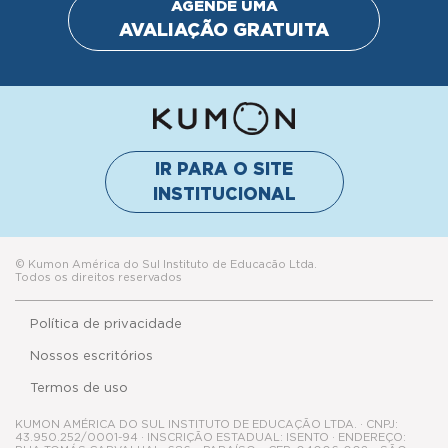
IR PARA O SITE
INSTITUCIONAL
© Kumon América do Sul Instituto de Educacão Ltda.
Todos os direitos reservados
Política de privacidade
Nossos escritórios
Termos de uso
KUMON AMÉRICA DO SUL INSTITUTO DE EDUCAÇÃO LTDA. · CNPJ:
43.950.252/0001-94 · INSCRIÇÃO ESTADUAL: ISENTO · ENDEREÇO:
RUA TOMÁS CARVALHAL, 686 – PARAÍSO – CEP: 04006-002 – SÃO
PAULO · TELEFONE: (11) 3059-3700 · E-MAIL: KUMON@KUMON.COM.BR