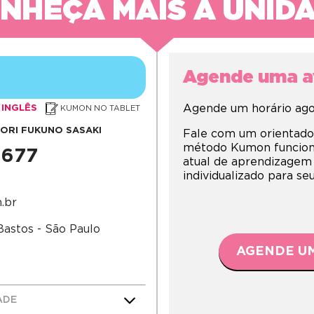
NHEÇA MAIS A UNID
Agende uma av
Agende um horário agor
INGLÊS
KUMON NO TABLET
DORI FUKUNO SASAKI
Fale com um orientado
método Kumon funciona,
2677
atual de aprendizagem
individualizado para s
.br
Bastos - São Paulo
AGENDE UM
ADE