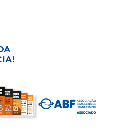
DA
IA!