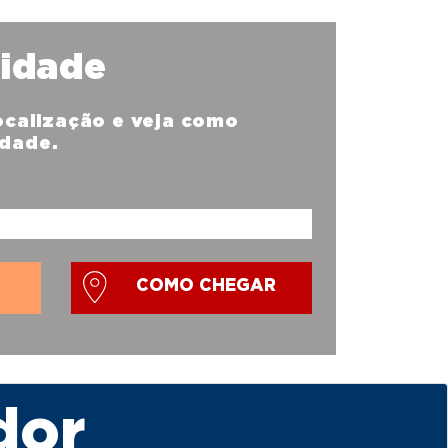
nidade
localização e veja como
idade.
COMO CHEGAR
dor