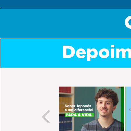
Depoime
Previous