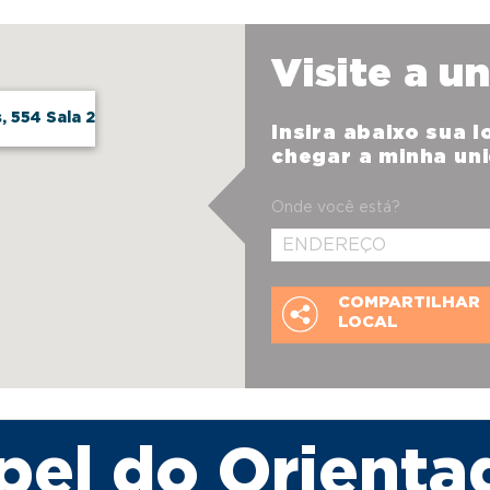
Visite a u
, 554 Sala 2
Insira abaixo sua 
chegar a minha un
Onde você está?
COMPARTILHAR
LOCAL
pel do Orienta