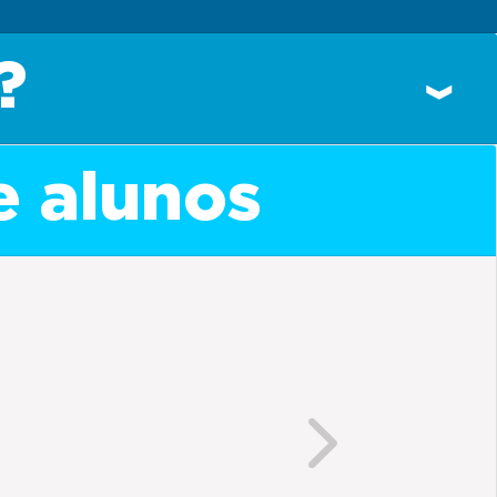
?
e alunos
Next