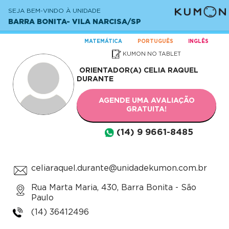
SEJA BEM-VINDO À UNIDADE
BARRA BONITA- VILA NARCISA/SP
MATEMÁTICA
PORTUGUÊS
INGLÊS
KUMON NO TABLET
ORIENTADOR(A)
CELIA RAQUEL
DURANTE
AGENDE UMA AVALIAÇÃO
GRATUITA!
(14) 9 9661-8485
celiaraquel.durante@unidadekumon.com.br
Rua Marta Maria, 430, Barra Bonita - São
Paulo
(14) 36412496