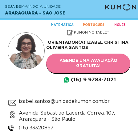
SEJA BEM-VINDO À UNIDADE
ARARAQUARA - SAO JOSE
MATEMÁTICA
PORTUGUÊS
INGLÊS
KUMON NO TABLET
ORIENTADOR(A)
IZABEL CHRISTINA
OLIVEIRA SANTOS
AGENDE UMA AVALIAÇÃO
GRATUITA!
(16) 9 9783-7021
izabel.santos@unidadekumon.com.br
Avenida Sebastiao Lacerda Correa, 107,
Araraquara - São Paulo
(16) 33320857