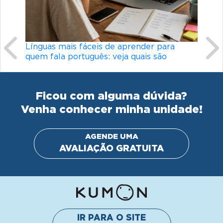
Línguas mais fáceis de aprender para
Conheç
quem fala português: veja quais são
didát
Ficou com alguma dúvida?
Venha conhecer minha unidade!
AGENDE UMA
AVALIAÇÃO GRATUITA
IR PARA O SITE