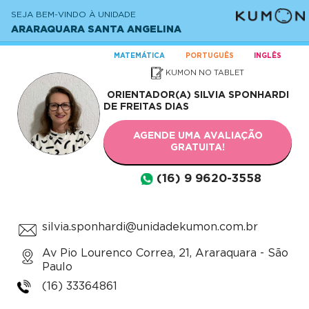
SEJA BEM-VINDO À UNIDADE
ARARAQUARA SANTA ANGELINA
MATEMÁTICA
PORTUGUÊS
INGLÊS
KUMON NO TABLET
ORIENTADOR(A)
SILVIA SPONHARDI
DE FREITAS DIAS
AGENDE UMA AVALIAÇÃO
GRATUITA!
(16) 9 9620-3558
silvia.sponhardi@unidadekumon.com.br
Av Pio Lourenco Correa, 21, Araraquara - São
Paulo
(16) 33364861