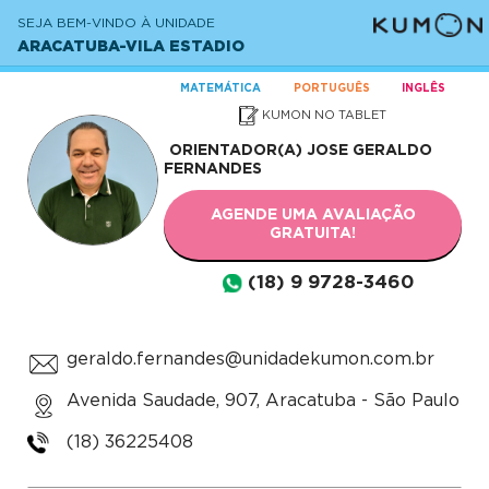
SEJA BEM-VINDO À UNIDADE
ARACATUBA-VILA ESTADIO
MATEMÁTICA
PORTUGUÊS
INGLÊS
KUMON NO TABLET
ORIENTADOR(A)
JOSE GERALDO
FERNANDES
AGENDE UMA AVALIAÇÃO
GRATUITA!
(18) 9 9728-3460
geraldo.fernandes@unidadekumon.com.br
Avenida Saudade, 907, Aracatuba - São Paulo
(18) 36225408