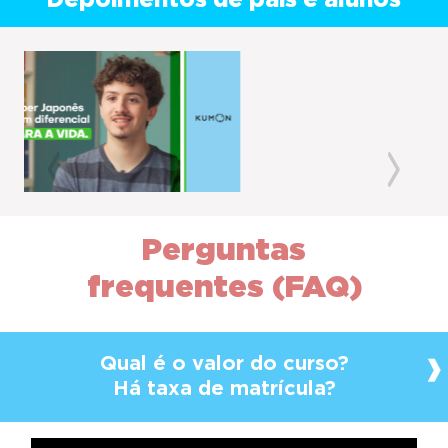
Depoimentos de pais e alunos
Previous
Next
Perguntas
frequentes (FAQ)
Qual é o valor do curso?
Há taxa de matrícula?