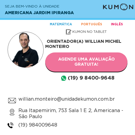
SEJA BEM-VINDO À UNIDADE
AMERICANA JARDIM IPIRANGA
MATEMÁTICA
PORTUGUÊS
INGLÊS
KUMON NO TABLET
ORIENTADOR(A)
WILLIAN MICHEL
MONTEIRO
AGENDE UMA AVALIAÇÃO
GRATUITA!
(19) 9 8400-9648
willian.monteiro@unidadekumon.com.br
Rua Itapemirim, 753 Sala 1 E 2, Americana -
São Paulo
(19) 984009648