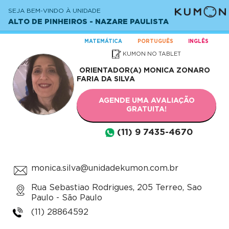
SEJA BEM-VINDO À UNIDADE
ALTO DE PINHEIROS - NAZARE PAULISTA
MATEMÁTICA
PORTUGUÊS
INGLÊS
KUMON NO TABLET
ORIENTADOR(A)
MONICA ZONARO
FARIA DA SILVA
AGENDE UMA AVALIAÇÃO
GRATUITA!
(11) 9 7435-4670
monica.silva@unidadekumon.com.br
Rua Sebastiao Rodrigues, 205 Terreo, Sao
Paulo - São Paulo
(11) 28864592