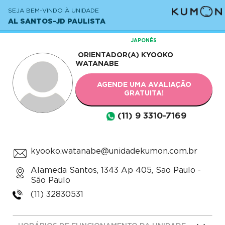
SEJA BEM-VINDO À UNIDADE
AL SANTOS-JD PAULISTA
JAPONÊS
ORIENTADOR(A)
KYOOKO
WATANABE
AGENDE UMA AVALIAÇÃO
GRATUITA!
(11) 9 3310-7169
kyooko.watanabe@unidadekumon.com.br
Alameda Santos, 1343 Ap 405, Sao Paulo -
São Paulo
(11) 32830531