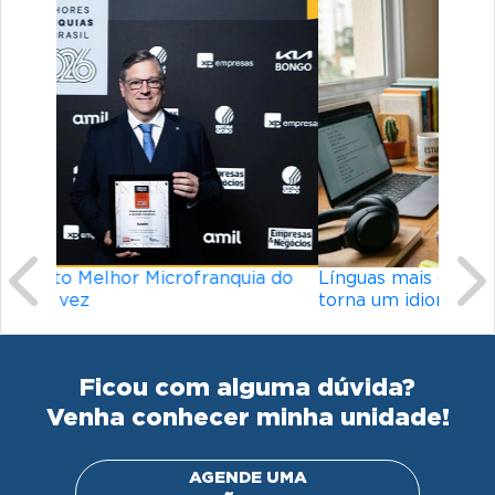
Previous
Ne
Línguas mais difíceis do mundo: o que
torna um idioma desafiador?
Ficou com alguma dúvida?
Venha conhecer minha unidade!
AGENDE UMA