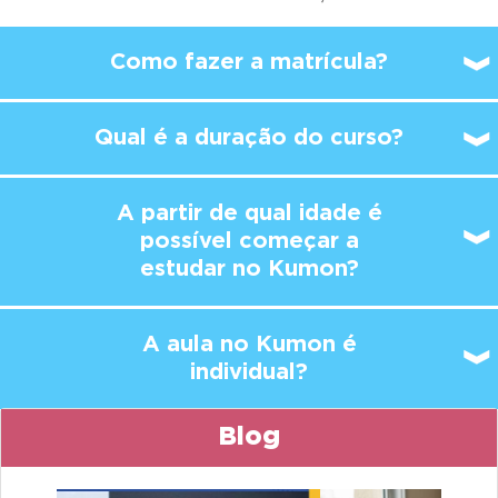
Como fazer a matrícula?
Qual é a duração do curso?
A partir de qual idade é
possível
começar a
estudar no Kumon?
A aula no Kumon é
individual?
Blog