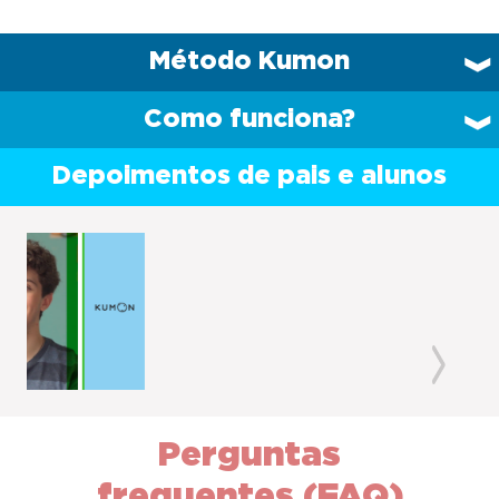
Método Kumon
Como funciona?
Depoimentos de pais e alunos
Previous
Next
Perguntas
frequentes (FAQ)