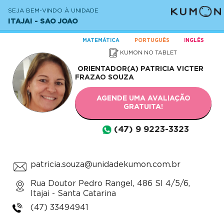
SEJA BEM-VINDO À UNIDADE
ITAJAI - SAO JOAO
MATEMÁTICA
PORTUGUÊS
INGLÊS
KUMON NO TABLET
ORIENTADOR(A)
PATRICIA VICTER
FRAZAO SOUZA
AGENDE UMA AVALIAÇÃO
GRATUITA!
(47) 9 9223-3323
patricia.souza@unidadekumon.com.br
Rua Doutor Pedro Rangel, 486 Sl 4/5/6,
Itajai - Santa Catarina
(47) 33494941