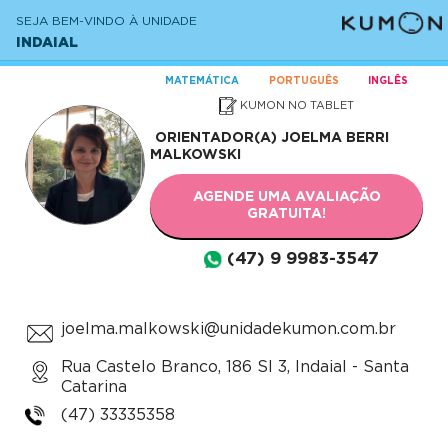
SEJA BEM-VINDO À UNIDADE
INDAIAL
MATEMÁTICA
PORTUGUÊS
INGLÊS
KUMON NO TABLET
ORIENTADOR(A)
JOELMA BERRI
MALKOWSKI
AGENDE UMA AVALIAÇÃO
GRATUITA!
(47) 9 9983-3547
joelma.malkowski@unidadekumon.com.br
Rua Castelo Branco, 186 Sl 3, Indaial - Santa
Catarina
(47) 33335358