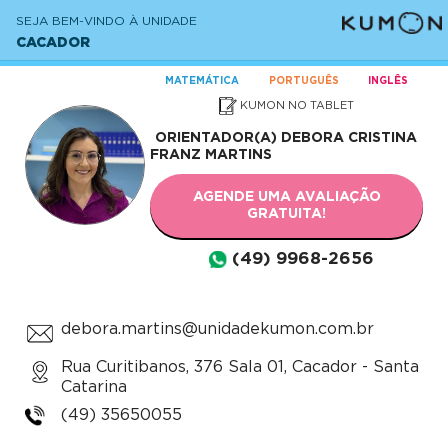
SEJA BEM-VINDO À UNIDADE
CACADOR
MATEMÁTICA
PORTUGUÊS
INGLÊS
KUMON NO TABLET
ORIENTADOR(A)
DEBORA CRISTINA
FRANZ MARTINS
AGENDE UMA AVALIAÇÃO
GRATUITA!
(49) 9968-2656
debora.martins@unidadekumon.com.br
Rua Curitibanos, 376 Sala 01, Cacador - Santa
Catarina
(49) 35650055