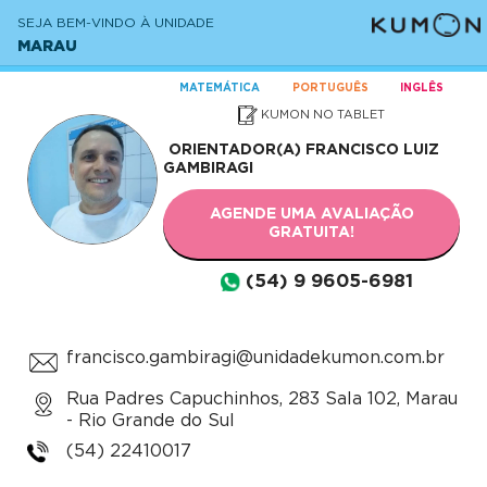
SEJA BEM-VINDO À UNIDADE
MARAU
MATEMÁTICA
PORTUGUÊS
INGLÊS
KUMON NO TABLET
ORIENTADOR(A)
FRANCISCO LUIZ
GAMBIRAGI
AGENDE UMA AVALIAÇÃO
GRATUITA!
(54) 9 9605-6981
francisco.gambiragi@unidadekumon.com.br
Rua Padres Capuchinhos, 283 Sala 102, Marau
- Rio Grande do Sul
(54) 22410017