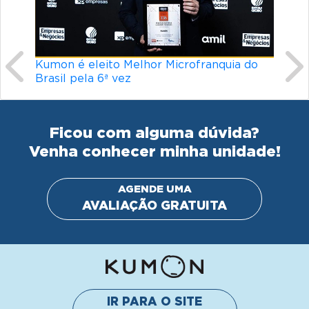
Kumon é eleito Melhor Microfranquia do
Língua
Brasil pela 6ª vez
torna 
Ficou com alguma dúvida?
Venha conhecer minha unidade!
AGENDE UMA
AVALIAÇÃO GRATUITA
IR PARA O SITE