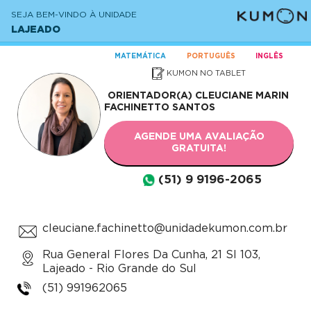
SEJA BEM-VINDO À UNIDADE
LAJEADO
MATEMÁTICA
PORTUGUÊS
INGLÊS
KUMON NO TABLET
ORIENTADOR(A)
CLEUCIANE MARIN
FACHINETTO SANTOS
AGENDE UMA AVALIAÇÃO
GRATUITA!
(51) 9 9196-2065
cleuciane.fachinetto@unidadekumon.com.br
Rua General Flores Da Cunha, 21 Sl 103,
Lajeado - Rio Grande do Sul
(51) 991962065