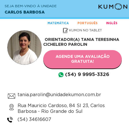
SEJA BEM-VINDO À UNIDADE
CARLOS BARBOSA
MATEMÁTICA
PORTUGUÊS
INGLÊS
KUMON NO TABLET
ORIENTADOR(A)
TANIA TERESINHA
CICHELERO PAROLIN
AGENDE UMA AVALIAÇÃO
GRATUITA!
(54) 9 9995-3326
tania.parolin@unidadekumon.com.br
Rua Mauricio Cardoso, 84 Sl 23, Carlos
Barbosa - Rio Grande do Sul
(54) 34616607