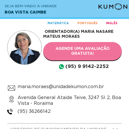
SEJA BEM-VINDO À UNIDADE
BOA VISTA CAIMBE
MATEMÁTICA
PORTUGUÊS
INGLÊS
ORIENTADOR(A)
MARIA NASARE
MATEUS MORAES
AGENDE UMA AVALIAÇÃO
GRATUITA!
(95) 9 9142-2252
maria.moraes@unidadekumon.com.br
Avenida General Ataide Teive, 3247 Sl 2, Boa
Vista - Roraima
(95) 36266142