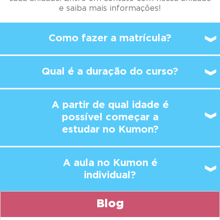
e saiba mais informações!
Como fazer a matrícula?
Qual é a duração do curso?
A partir de qual idade é
possível
começar a
estudar no Kumon?
A aula no Kumon é
individual?
Blog