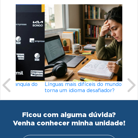
Previous
Ne
Línguas mais difíceis do mundo: o que
torna um idioma desafiador?
Ficou com alguma dúvida?
Venha conhecer minha unidade!