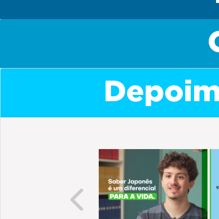
Depoime
Previous