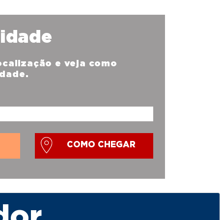
nidade
localização e veja como
idade.
COMO CHEGAR
dor