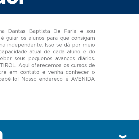
a Dantas Baptista De Faria e sou
é guiar os alunos para que consigam
ma independente. Isso se dá por meio
capacidade atual de cada aluno e do
ceber seus pequenos avanços diários.
-TIROL. Aqui oferecemos os cursos de
ntre em contato e venha conhecer o
cebê-lo! Nosso endereço é AVENIDA
n