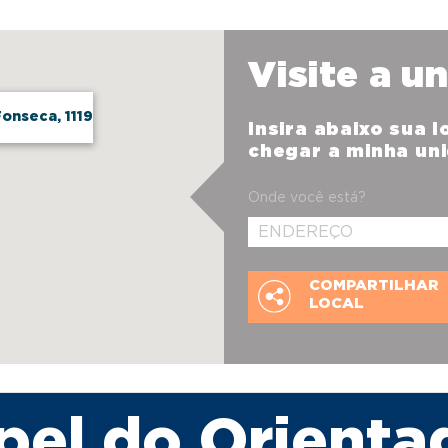
Visite a u
onseca, 1119
Insira abaixo sua 
chegar a minha un
Onde você está?
COMPARTILHAR
LOCAL
pel do Orienta