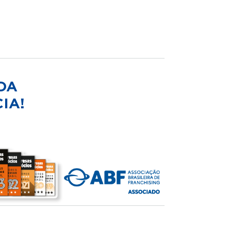
DA
IA!