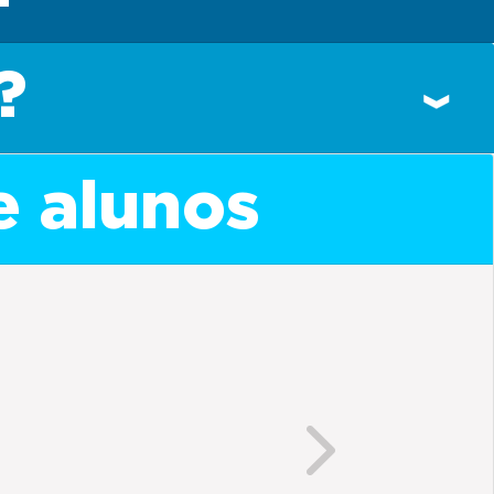
?
e alunos
Next