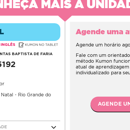
HEÇA MAIS A UNIDA
L
Agende uma av
Agende um horário agor
INGLÊS
KUMON NO TABLET
NTAS BAPTISTA DE FARIA
Fale com um orientado
método Kumon funciona,
5192
atual de aprendizagem
individualizado para s
br
 Natal - Rio Grande do
AGENDE UM
ADE