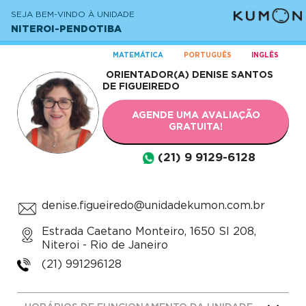
SEJA BEM-VINDO À UNIDADE
NITEROI-PENDOTIBA
MATEMÁTICA
PORTUGUÊS
INGLÊS
ORIENTADOR(A)
DENISE SANTOS
DE FIGUEIREDO
AGENDE UMA AVALIAÇÃO
GRATUITA!
(21) 9 9129-6128
denise.figueiredo@unidadekumon.com.br
Estrada Caetano Monteiro, 1650 Sl 208,
Niteroi - Rio de Janeiro
(21) 991296128