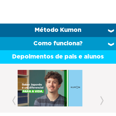
Método Kumon
Como funciona?
Depoimentos de pais e alunos
Previous
Next