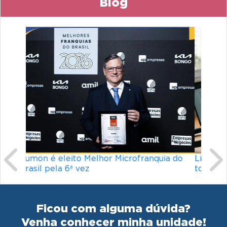
Blog
Previous
Ne
a do
Línguas mais difíceis do mundo: o que
torna um idioma desafiador?
Ficou com alguma dúvida?
Venha conhecer minha unidade!