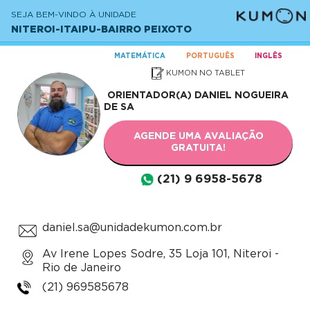
SEJA BEM-VINDO À UNIDADE
NITEROI-ITAIPU-BAIRRO PEIXOTO
MATEMÁTICA
PORTUGUÊS
INGLÊS
KUMON NO TABLET
ORIENTADOR(A)
DANIEL NOGUEIRA
DE SA
AGENDE UMA AVALIAÇÃO
GRATUITA!
(21) 9 6958-5678
daniel.sa@unidadekumon.com.br
Av Irene Lopes Sodre, 35 Loja 101, Niteroi -
Rio de Janeiro
(21) 969585678