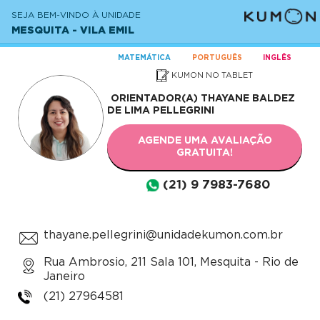
SEJA BEM-VINDO À UNIDADE
MESQUITA - VILA EMIL
MATEMÁTICA
PORTUGUÊS
INGLÊS
KUMON NO TABLET
ORIENTADOR(A)
THAYANE BALDEZ
DE LIMA PELLEGRINI
AGENDE UMA AVALIAÇÃO
GRATUITA!
(21) 9 7983-7680
thayane.pellegrini@unidadekumon.com.br
Rua Ambrosio, 211 Sala 101, Mesquita - Rio de
Janeiro
(21) 27964581