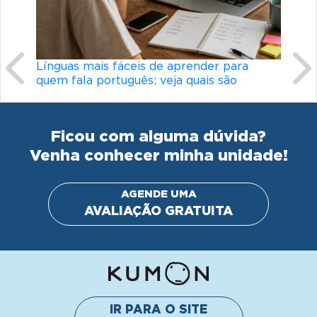
Línguas mais fáceis de aprender para
Conheç
quem fala português: veja quais são
didát
Ficou com alguma dúvida?
Venha conhecer minha unidade!
AGENDE UMA
AVALIAÇÃO GRATUITA
IR PARA O SITE