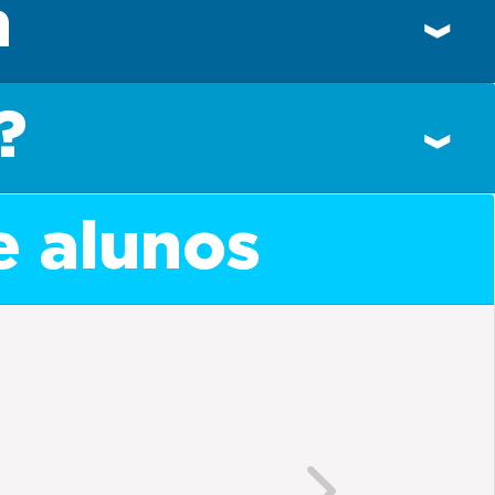
n
?
e alunos