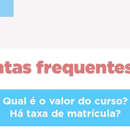
ntas
frequente
Qual é o valor do curso?
Há taxa de matrícula?