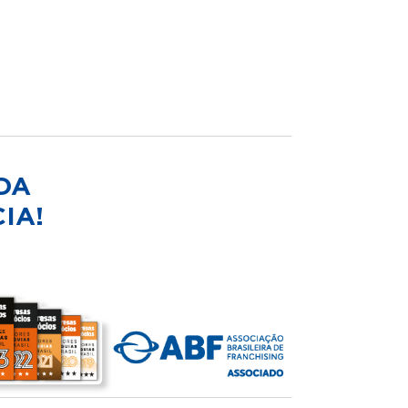
DA
IA!