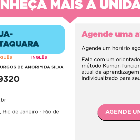
NHEÇA MAIS A UNID
UA-
Agende uma av
 TAQUARA
Agende um horário agor
GUÊS
INGLÊS
Fale com um orientado
método Kumon funciona,
URGOS DE AMORIM DA SILVA
atual de aprendizagem
-9320
individualizado para s
.br
 Rio de Janeiro - Rio de
AGENDE UM