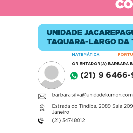
CO
UNIDADE JACAREPAG
TAQUARA-LARGO DA
MATEMÁTICA
PORTU
ORIENTADOR(A)
BARBARA B
(21) 9 6466
barbara.silva@unidadekumon.com
Estrada do Tindiba, 2089 Sala 209,
Janeiro
(21) 34748012