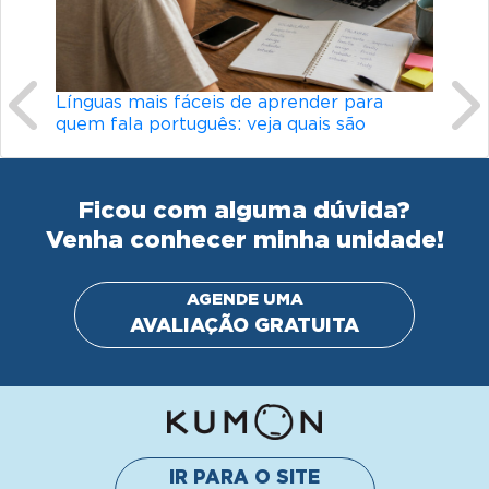
Línguas mais fáceis de aprender para
quem fala português: veja quais são
Ficou com alguma dúvida?
Venha conhecer minha unidade!
AGENDE UMA
AVALIAÇÃO GRATUITA
IR PARA O SITE