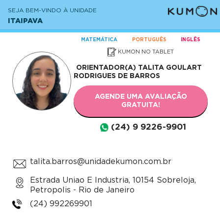
SEJA BEM-VINDO À UNIDADE
ITAIPAVA
MATEMÁTICA
PORTUGUÊS
INGLÊS
KUMON NO TABLET
ORIENTADOR(A)
TALITA GOULART
RODRIGUES DE BARROS
AGENDE UMA AVALIAÇÃO
GRATUITA!
(24) 9 9226-9901
talita.barros@unidadekumon.com.br
Estrada Uniao E Industria, 10154 Sobreloja,
Petropolis - Rio de Janeiro
(24) 992269901