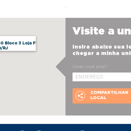
Visite a u
0 Bloco 3 Loja F
Insira abaixo sua 
/RJ
chegar a minha un
Onde você está?
COMPARTILHAR
LOCAL