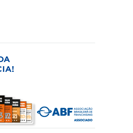
DA
IA!