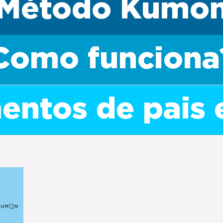
Método Kumo
Como funciona
ntos de pais 