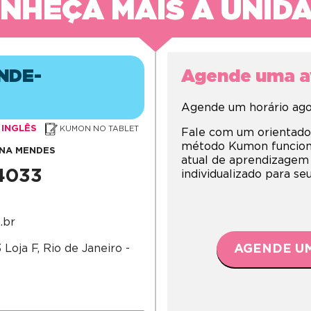
NHEÇA MAIS A UNID
NDE-
Agende uma av
Agende um horário agor
INGLÊS
KUMON NO TABLET
Fale com um orientado
método Kumon funciona,
ENA MENDES
atual de aprendizagem
-4033
individualizado para s
.br
Loja F, Rio de Janeiro -
AGENDE UM