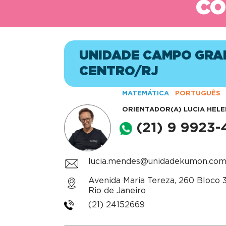
CO
UNIDADE CAMPO GRA
CENTRO/RJ
MATEMÁTICA
PORTUGUÊS
ORIENTADOR(A)
LUCIA HEL
(21) 9 9923
lucia.mendes@unidadekumon.com
Avenida Maria Tereza, 260 Bloco 3 
Rio de Janeiro
(21) 24152669