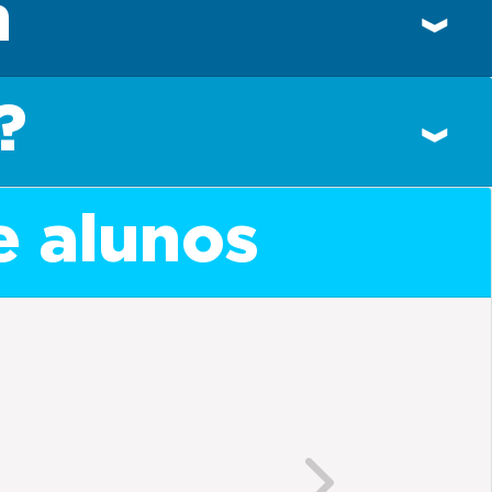
n
?
e alunos