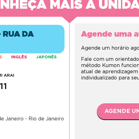
NHEÇA MAIS A UNID
 RUA DA
Agende uma av
Agende um horário agor
S
INGLÊS
JAPONÊS
Fale com um orientado
método Kumon funciona,
atual de aprendizagem
I ARAI
individualizado para s
11
AGENDE UM
e Janeiro - Rio de Janeiro