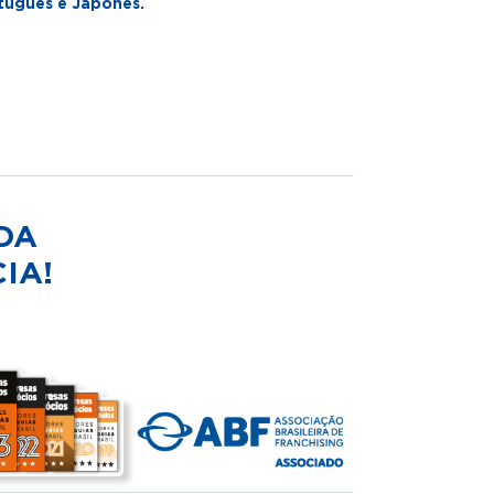
tuguês e Japonês.
DA
IA!