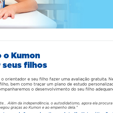
o o Kumon
 seus filhos
orientador e seu filho fazer uma avaliação gratuita. N
u filho, bem como traçar um plano de estudo personaliza
acompanharemos o desenvolvimento do seu filho adequan
te... Além da independência, o autodidatismo, agora ela procura
hegou graças ao Kumon e ao empenho dela."