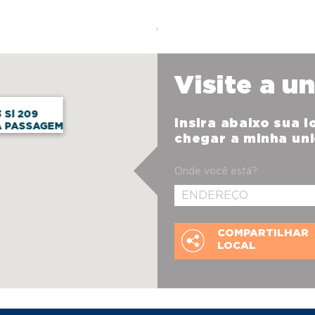
Visite a u
 Sl 209
Insira abaixo sua 
A PASSAGEM
chegar a minha un
Onde você está?
COMPARTILHAR
LOCAL