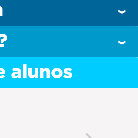
n
?
e alunos