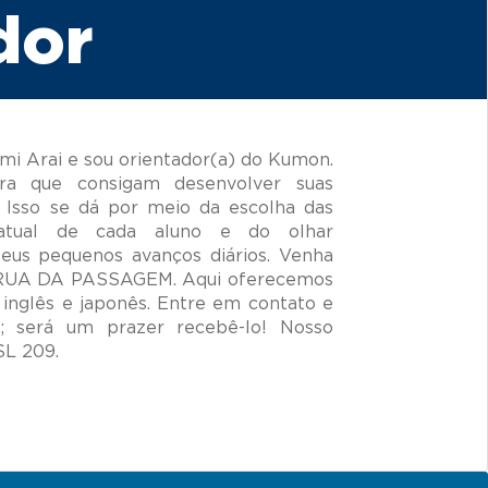
dor
i Arai e sou orientador(a) do Kumon.
ra que consigam desenvolver suas
 Isso se dá por meio da escolha das
 atual de cada aluno e do olhar
seus pequenos avanços diários. Venha
- RUA DA PASSAGEM. Aqui oferecemos
 inglês e japonês. Entre em contato e
 será um prazer recebê-lo! Nosso