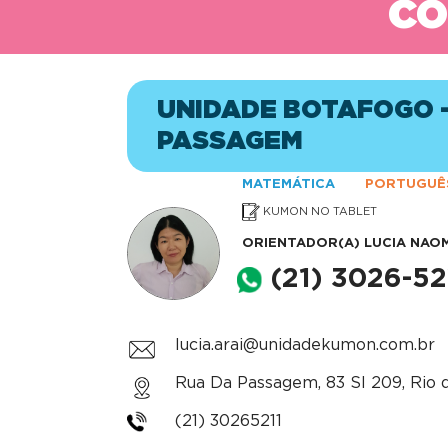
CO
UNIDADE BOTAFOGO -
PASSAGEM
MATEMÁTICA
PORTUGUÊ
KUMON NO TABLET
ORIENTADOR(A)
LUCIA NAOM
(21) 3026-52
lucia.arai@unidadekumon.com.br
Rua Da Passagem, 83 Sl 209, Rio d
(21) 30265211