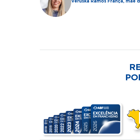
Veruska Ramos França, mãe da
R
PO