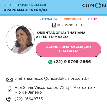
SEJA BEM-VINDO À UNIDADE
ARARUAMA-CENTRO/RJ
MATEMÁTICA
PORTUGUÊS
INGLÊS
KUMON NO TABLET
ORIENTADOR(A)
THATIANA
ASTERITO MAZZO
AGENDE UMA AVALIAÇÃO
GRATUITA!
(22) 9 9798-2866
thatiana.mazzo@unidadekumon.com.br
Rua Silvia Vasconcelos, 72 Lj 1, Araruama -
Rio de Janeiro
(22) 26648733