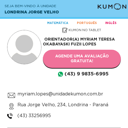
SEJA BEM-VINDO À UNIDADE
LONDRINA JORGE VELHO
MATEMÁTICA
PORTUGUÊS
INGLÊS
KUMON NO TABLET
ORIENTADOR(A)
MYRIAM TERESA
OKABAYASKI FUZII LOPES
AGENDE UMA AVALIAÇÃO
GRATUITA!
(43) 9 9835-6995
myriam.lopes@unidadekumon.com.br
Rua Jorge Velho, 234, Londrina - Paraná
(43) 33256995