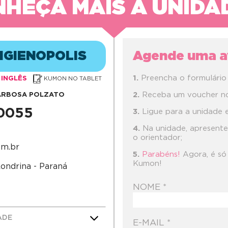
HEÇA MAIS A UNIDA
IGIENOPOLIS
Agende uma av
Preencha o formulário 
INGLÊS
KUMON NO TABLET
Receba um voucher no 
ARBOSA POLZATO
-0055
Ligue para a unidade e
Na unidade, apresente
o orientador;
om.br
Parabéns!
Agora, é só
Kumon!
Londrina - Paraná
NOME *
ADE
E-MAIL *