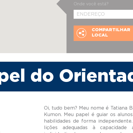
Onde você está?
COMPARTILHAR
LOCAL
pel do Orienta
Oi, tudo bem? Meu nome é Tatiana Ba
Kumon. Meu papel é guiar os alunos
habilidades de forma independente.
lições adequadas à capacidade