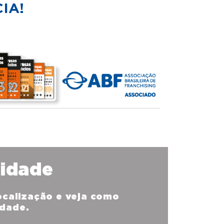
IA!
nidade
localização e veja como
idade.