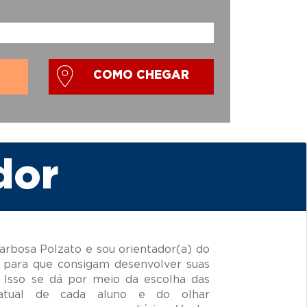
COMO CHEGAR
dor
rbosa Polzato e sou orientador(a) do
 para que consigam desenvolver suas
 Isso se dá por meio da escolha das
 atual de cada aluno e do olhar