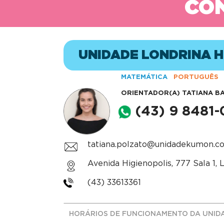
CON
UNIDADE LONDRINA H
MATEMÁTICA
PORTUGUÊS
ORIENTADOR(A)
TATIANA B
(43) 9 8481
tatiana.polzato@unidadekumon.c
Avenida Higienopolis, 777 Sala 1, 
(43) 33613361
HORÁRIOS DE FUNCIONAMENTO DA UNID