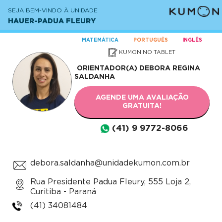
SEJA BEM-VINDO À UNIDADE
HAUER-PADUA FLEURY
MATEMÁTICA
PORTUGUÊS
INGLÊS
KUMON NO TABLET
ORIENTADOR(A)
DEBORA REGINA
SALDANHA
AGENDE UMA AVALIAÇÃO
GRATUITA!
(41) 9 9772-8066
debora.saldanha@unidadekumon.com.br
Rua Presidente Padua Fleury, 555 Loja 2,
Curitiba - Paraná
(41) 34081484