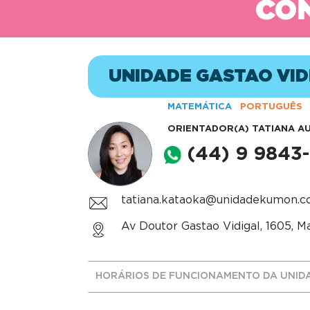
CON
UNIDADE GASTAO VID
MATEMÁTICA
PORTUGUÊS
ORIENTADOR(A)
TATIANA A
(44) 9 9843
tatiana.kataoka@unidadekumon.c
Av Doutor Gastao Vidigal, 1605, M
HORÁRIOS DE FUNCIONAMENTO DA UNID