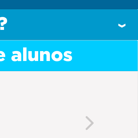
?
e alunos
Next