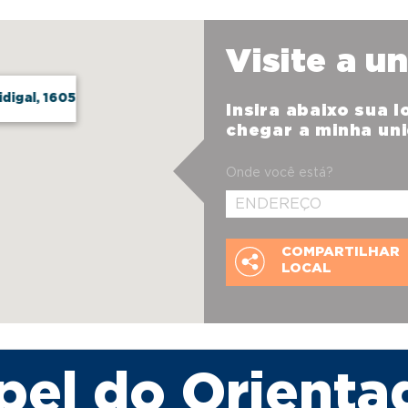
Visite a u
digal, 1605
Insira abaixo sua 
chegar a minha un
Onde você está?
COMPARTILHAR
LOCAL
pel do Orienta