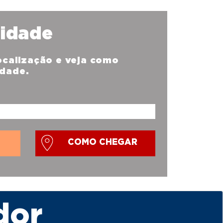
nidade
localização e veja como
idade.
COMO CHEGAR
dor