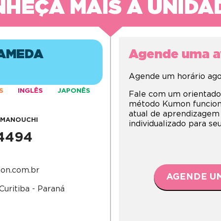
HEÇA MAIS A UNIDA
LAMEDA
Agende uma av
Agende um horário agor
S
INGLÊS
JAPONÊS
Fale com um orientado
método Kumon funciona,
atual de aprendizagem
AMANOUCHI
individualizado para s
-4494
on.com.br
AGENDE UM
Curitiba - Paraná