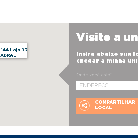
Visite a u
 144 Loja 03
Insira abaixo sua 
CABRAL
chegar a minha un
Onde você está?
COMPARTILHAR
LOCAL