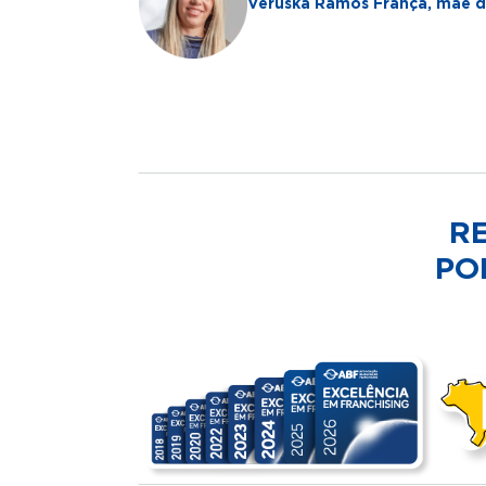
Veruska Ramos França, mãe da
R
PO