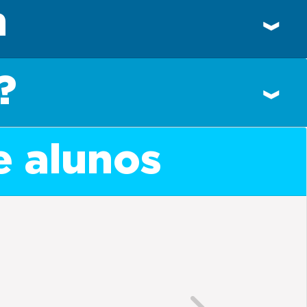
n
?
e alunos