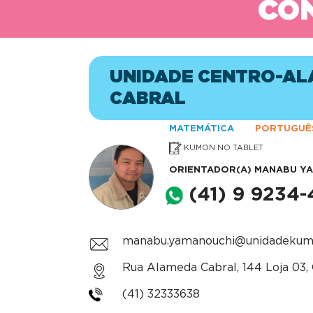
CON
UNIDADE CENTRO-A
CABRAL
MATEMÁTICA
PORTUGUÊ
KUMON NO TABLET
ORIENTADOR(A)
MANABU Y
(41) 9 9234
manabu.yamanouchi@unidadekum
Rua Alameda Cabral, 144 Loja 03, 
(41) 32333638