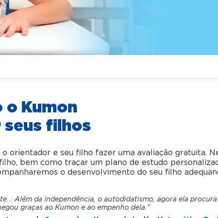
o o Kumon
 seus filhos
orientador e seu filho fazer uma avaliação gratuita. N
u filho, bem como traçar um plano de estudo personaliza
acompanharemos o desenvolvimento do seu filho adequan
te... Além da independência, o autodidatismo, agora ela procura
hegou graças ao Kumon e ao empenho dela."