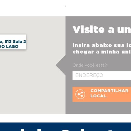
Visite a u
, 813 Sala 2
Insira abaixo sua 
DO LAGO
chegar a minha un
Onde você está?
COMPARTILHAR
LOCAL