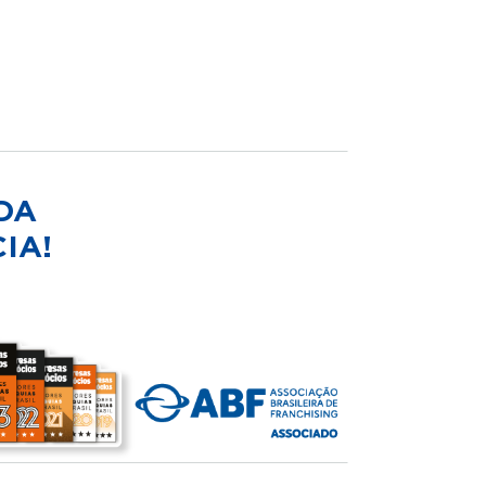
DA
IA!