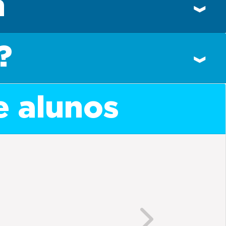
n
?
e alunos
Next