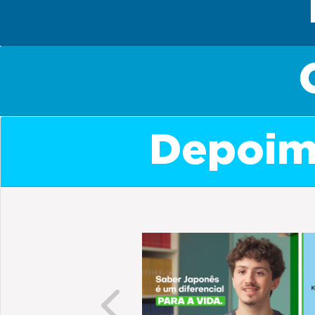
Depoime
Previous