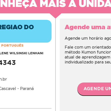
NHEÇA MAIS A UNID
REGIAO DO
Agende uma av
Agende um horário agor
PORTUGUÊS
Fale com um orientado
método Kumon funciona,
ENE WILSINSKI LENHANI
atual de aprendizagem
-4343
individualizado para s
m.br
Cascavel - Paraná
AGENDE UM