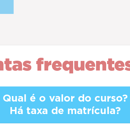
ntas
frequente
Qual é o valor do curso?
Há taxa de matrícula?