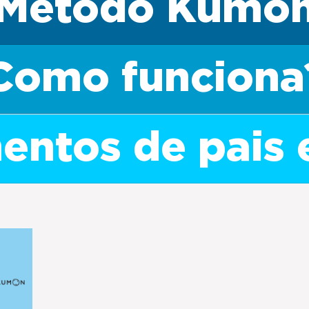
Método Kumo
Como funciona
ntos de pais 