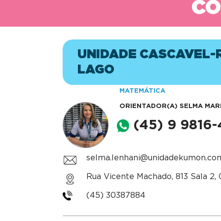
CO
UNIDADE CASCAVEL-
LAGO
MATEMÁTICA
ORIENTADOR(A)
SELMA MARL
(45) 9 9816
selma.lenhani@unidadekumon.co
Rua Vicente Machado, 813 Sala 2, 
(45) 30387884