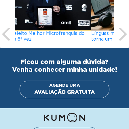
Previous
Ne
Línguas mais difíceis do mundo: o que
torna um idioma desafiador?
Ficou com alguma dúvida?
Venha conhecer minha unidade!
AGENDE UMA
AVALIAÇÃO GRATUITA