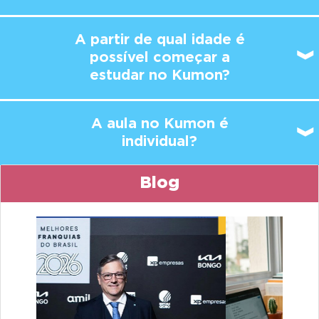
A partir de qual idade é
possível
começar a
estudar no Kumon?
A aula no Kumon é
individual?
Blog