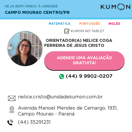
SEJA BEM-VINDO À UNIDADE
CAMPO MOURAO CENTRO/PR
MATEMÁTICA
PORTUGUÊS
INGLÊS
KUMON NO TABLET
ORIENTADOR(A)
NELICE COGA
FERREIRA DE JESUS CRISTO
AGENDE UMA AVALIAÇÃO
GRATUITA!
(44) 9 9902-0207
nelice.cristo@unidadekumon.com.br
Avenida Manoel Mendes de Camargo, 1931,
Campo Mourao - Paraná
(44) 35291231