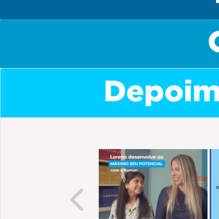
Depoime
Previous