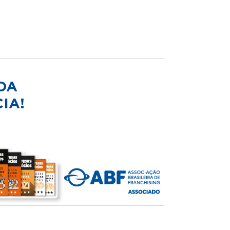
DA
IA!