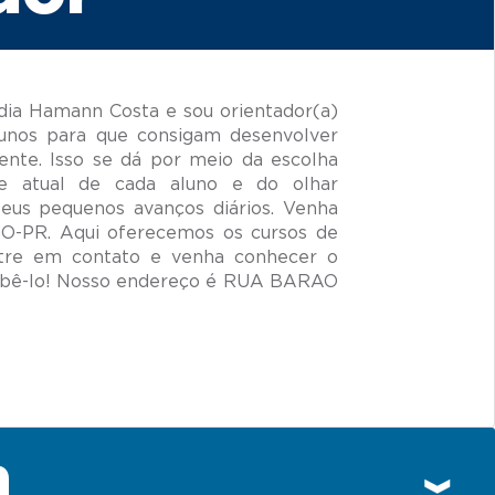
ia Hamann Costa e sou orientador(a)
unos para que consigam desenvolver
ente. Isso se dá por meio da escolha
de atual de cada aluno e do olhar
seus pequenos avanços diários. Venha
O-PR. Aqui oferecemos os cursos de
ntre em contato e venha conhecer o
ebê-lo! Nosso endereço é RUA BARAO
n