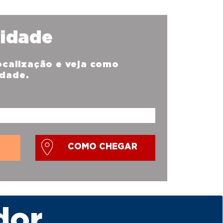
nidade
localização e veja como
idade.
COMO CHEGAR
dor