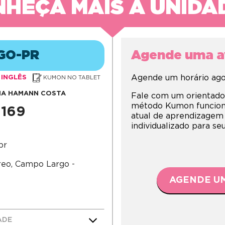
HEÇA MAIS A UNIDA
GO-PR
Agende uma av
Agende um horário agor
INGLÊS
KUMON NO TABLET
IA HAMANN COSTA
Fale com um orientado
método Kumon funciona,
1169
atual de aprendizagem
individualizado para s
br
reo, Campo Largo -
AGENDE UM
ADE