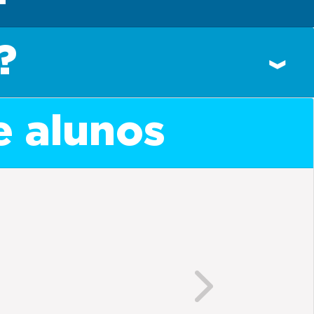
?
e alunos
Next