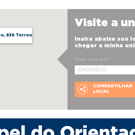
Visite a u
co, 836 Terreo
Insira abaixo sua 
chegar a minha un
Onde você está?
COMPARTILHAR
LOCAL
pel do Orienta