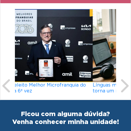
Previous
Ne
Línguas mais difíceis do mundo: o que
torna um idioma desafiador?
Ficou com alguma dúvida?
Venha conhecer minha unidade!