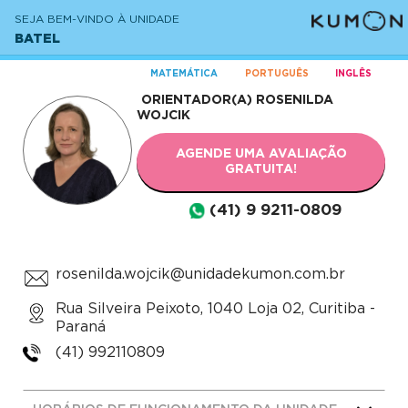
SEJA BEM-VINDO À UNIDADE
BATEL
MATEMÁTICA
PORTUGUÊS
INGLÊS
ORIENTADOR(A)
ROSENILDA
WOJCIK
AGENDE UMA AVALIAÇÃO
GRATUITA!
(41) 9 9211-0809
rosenilda.wojcik@unidadekumon.com.br
Rua Silveira Peixoto, 1040 Loja 02, Curitiba -
Paraná
(41) 992110809