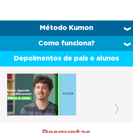
Método Kumon
Como funciona?
Depoimentos de pais e alunos
Previous
Next
Perguntas